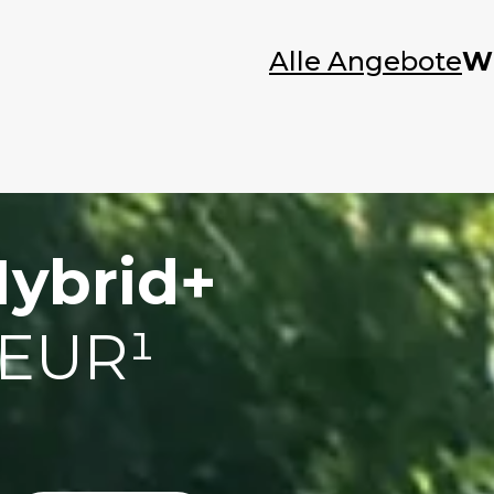
Alle Angebote
W
ybrid+
 EUR¹