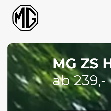
MG ZS H
ab 239,-